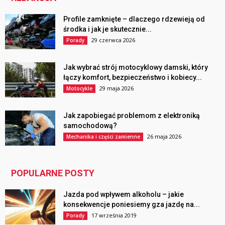
Profile zamknięte – dlaczego rdzewieją od
środka i jak je skutecznie...
29 czerwca 2026
Porady
Jak wybrać strój motocyklowy damski, który
łączy komfort, bezpieczeństwo i kobiecy...
29 maja 2026
Motocykle
Jak zapobiegać problemom z elektroniką
samochodową?
26 maja 2026
Mechanika i części zamienne
POPULARNE POSTY
Jazda pod wpływem alkoholu – jakie
konsekwencje poniesiemy gza jazdę na...
17 września 2019
Porady