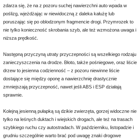
zdarza się, że na z pozoru suchej nawierzchni auto wpada w
poślizg, wjeżdżając w niewidoczną z daleka kałużę lub
poruszając się po oblodzonym fragmencie drogi. Przymrozek to
nie tylko konieczność skrobania szyb, ale też wzmożona uwaga i
niższa prędkość.
Następną przyczyną utraty przyczepności są wszelkiego rodzaju
zanieczyszczenia na drodze. Błoto, także pośniegowe, oraz liście
drzew to jesienna codzienność – z pozoru niewinne liście
dostające się między oponę a nawierzchnię drastycznie
zmniejszają przyczepność, nawet jeśli ABS i ESP działają
sprawnie.
Kolejną jesienną pułapką są dzikie zwierzęta, gorzej widoczne nie
tylko na leśnych duktach i wiejskich drogach, ale też na trasach
szybkiego ruchu czy autostradach. W październiku, listopadzie i
grudniu szczególnie warto brać pod uwagę znaki drogowe