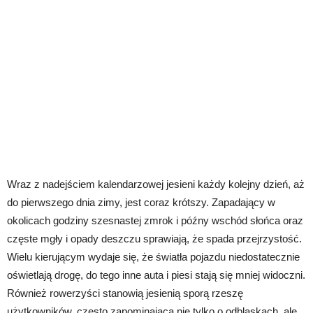
Wraz z nadejściem kalendarzowej jesieni każdy kolejny dzień, aż
do pierwszego dnia zimy, jest coraz krótszy. Zapadający w
okolicach godziny szesnastej zmrok i późny wschód słońca oraz
częste mgły i opady deszczu sprawiają, że spada przejrzystość.
Wielu kierującym wydaje się, że światła pojazdu niedostatecznie
oświetlają drogę, do tego inne auta i piesi stają się mniej widoczni.
Również rowerzyści stanowią jesienią sporą rzeszę
użytkowników, często zapominającą nie tylko o odblaskach, ale