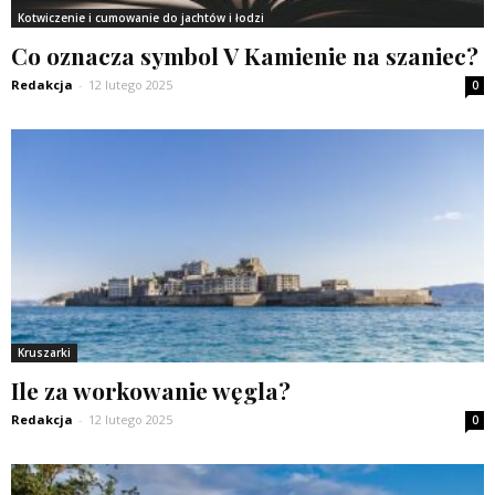
Kotwiczenie i cumowanie do jachtów i łodzi
Co oznacza symbol V Kamienie na szaniec?
Redakcja
-
12 lutego 2025
0
Kruszarki
Ile za workowanie węgla?
Redakcja
-
12 lutego 2025
0