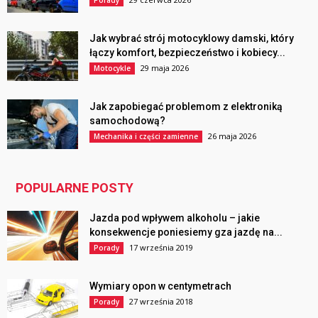
Porady
Jak wybrać strój motocyklowy damski, który
łączy komfort, bezpieczeństwo i kobiecy...
29 maja 2026
Motocykle
Jak zapobiegać problemom z elektroniką
samochodową?
26 maja 2026
Mechanika i części zamienne
POPULARNE POSTY
Jazda pod wpływem alkoholu – jakie
konsekwencje poniesiemy gza jazdę na...
17 września 2019
Porady
Wymiary opon w centymetrach
27 września 2018
Porady