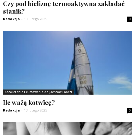
Czy pod bieliznę termoaktywna zakładać
stanik?
Redakcja
-
13 lutego 2025
0
Kotwiczenie i cumowanie do jachtów i łodzi
Ile ważą kotwicę?
Redakcja
-
13 lutego 2025
0