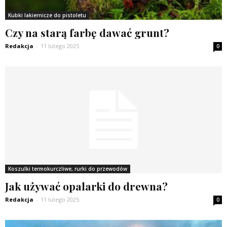
Kubki lakiernicze do pistoletu
Czy na starą farbę dawać grunt?
Redakcja
-
11 lutego 2025
0
Koszulki termokurczliwe, rurki do przewodów
Jak używać opalarki do drewna?
Redakcja
-
11 lutego 2025
0