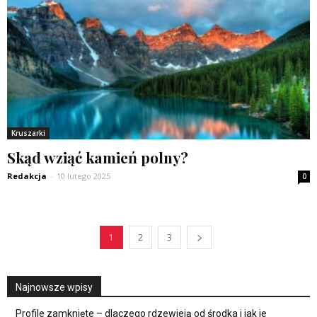
Kruszarki
Skąd wziąć kamień polny?
Redakcja
-
10 lutego 2025
0
1
2
3
Najnowsze wpisy
Profile zamknięte – dlaczego rdzewieją od środka i jak je