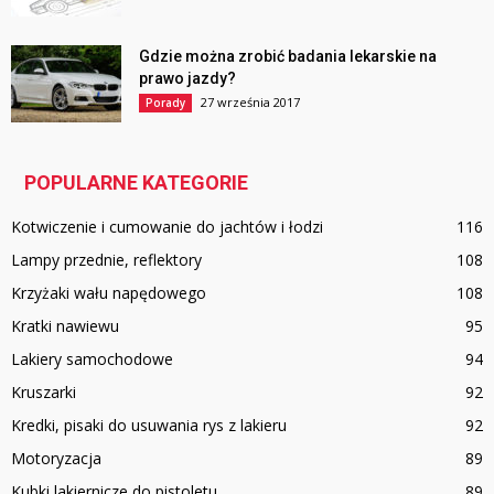
Gdzie można zrobić badania lekarskie na
prawo jazdy?
27 września 2017
Porady
POPULARNE KATEGORIE
Kotwiczenie i cumowanie do jachtów i łodzi
116
Lampy przednie, reflektory
108
Krzyżaki wału napędowego
108
Kratki nawiewu
95
Lakiery samochodowe
94
Kruszarki
92
Kredki, pisaki do usuwania rys z lakieru
92
Motoryzacja
89
Kubki lakiernicze do pistoletu
89