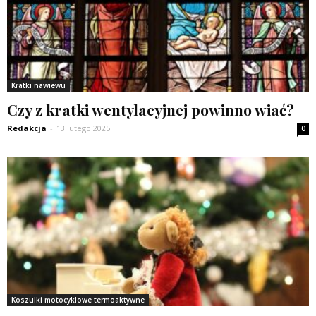
Kratki nawiewu
Czy z kratki wentylacyjnej powinno wiać?
Redakcja
-
13 lutego 2025
0
Koszulki motocyklowe termoaktywne