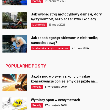
29 czerwca 2026
Porady
Jak wybrać strój motocyklowy damski, który
łączy komfort, bezpieczeństwo i kobiecy...
29 maja 2026
Motocykle
Jak zapobiegać problemom z elektroniką
samochodową?
26 maja 2026
Mechanika i części zamienne
POPULARNE POSTY
Jazda pod wpływem alkoholu – jakie
konsekwencje poniesiemy gza jazdę na...
17 września 2019
Porady
Wymiary opon w centymetrach
27 września 2018
Porady