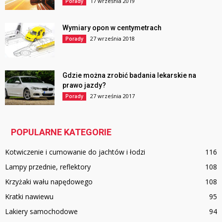
17 września 2019
Porady
Wymiary opon w centymetrach
27 września 2018
Porady
Gdzie można zrobić badania lekarskie na
prawo jazdy?
27 września 2017
Porady
POPULARNE KATEGORIE
Kotwiczenie i cumowanie do jachtów i łodzi
116
Lampy przednie, reflektory
108
Krzyżaki wału napędowego
108
Kratki nawiewu
95
Lakiery samochodowe
94