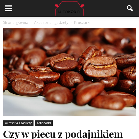
Strona główna
Akcesoria i gadżety
Kruszarki
Akcesoria i gadżety
Kruszarki
Czy w piecu z podajnikiem