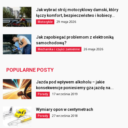
Jak wybrać strój motocyklowy damski, który
łączy komfort, bezpieczeństwo i kobiecy...
29 maja 2026
Motocykle
Jak zapobiegać problemom z elektroniką
samochodową?
26 maja 2026
Mechanika i części zamienne
POPULARNE POSTY
Jazda pod wpływem alkoholu – jakie
konsekwencje poniesiemy gza jazdę na...
17 września 2019
Porady
Wymiary opon w centymetrach
27 września 2018
Porady