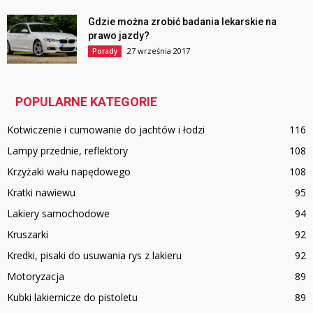
Gdzie można zrobić badania lekarskie na
prawo jazdy?
27 września 2017
Porady
POPULARNE KATEGORIE
Kotwiczenie i cumowanie do jachtów i łodzi
116
Lampy przednie, reflektory
108
Krzyżaki wału napędowego
108
Kratki nawiewu
95
Lakiery samochodowe
94
Kruszarki
92
Kredki, pisaki do usuwania rys z lakieru
92
Motoryzacja
89
Kubki lakiernicze do pistoletu
89