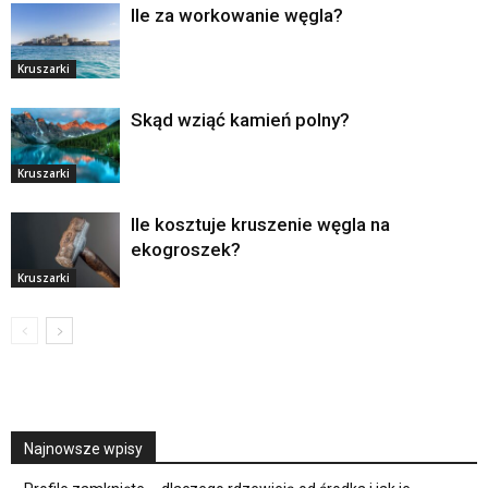
Ile za workowanie węgla?
Kruszarki
Skąd wziąć kamień polny?
Kruszarki
Ile kosztuje kruszenie węgla na
ekogroszek?
Kruszarki
Najnowsze wpisy