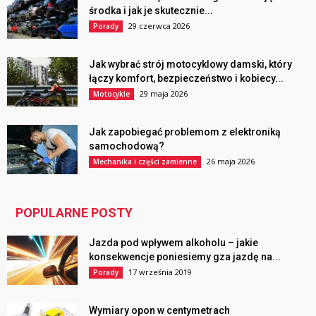
środka i jak je skutecznie...
29 czerwca 2026
Porady
Jak wybrać strój motocyklowy damski, który
łączy komfort, bezpieczeństwo i kobiecy...
29 maja 2026
Motocykle
Jak zapobiegać problemom z elektroniką
samochodową?
26 maja 2026
Mechanika i części zamienne
POPULARNE POSTY
Jazda pod wpływem alkoholu – jakie
konsekwencje poniesiemy gza jazdę na...
17 września 2019
Porady
Wymiary opon w centymetrach