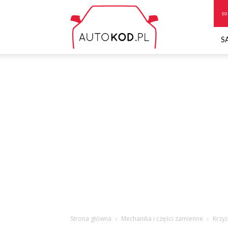
Autokod.pl
so
S
Strona główna
Mechanika i części zamienne
Krzy