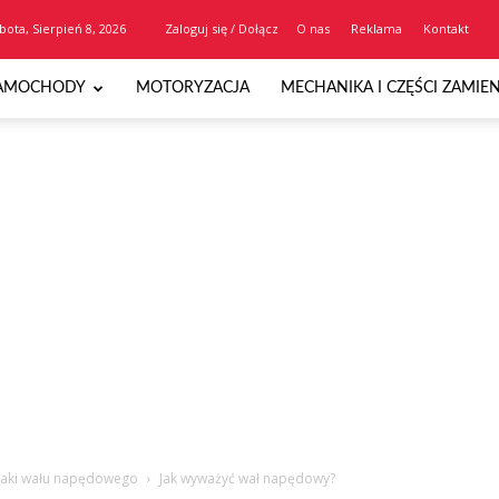
bota, Sierpień 8, 2026
Zaloguj się / Dołącz
O nas
Reklama
Kontakt
AMOCHODY
MOTORYZACJA
MECHANIKA I CZĘŚCI ZAMIE
żaki wału napędowego
Jak wyważyć wał napędowy?