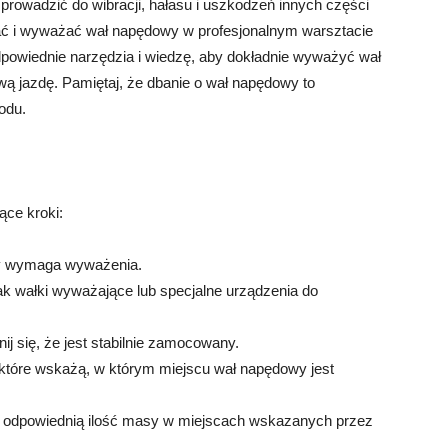
owadzić do wibracji, hałasu i uszkodzeń innych części
ać i wyważać wał napędowy w profesjonalnym warsztacie
powiednie narzędzia i wiedzę, aby dokładnie wyważyć wał
ą jazdę. Pamiętaj, że dbanie o wał napędowy to
odu.
ce kroki:
owy wymaga wyważenia.
jak wałki wyważające lub specjalne urządzenia do
 się, że jest stabilnie zamocowany.
które wskażą, w którym miejscu wał napędowy jest
 odpowiednią ilość masy w miejscach wskazanych przez