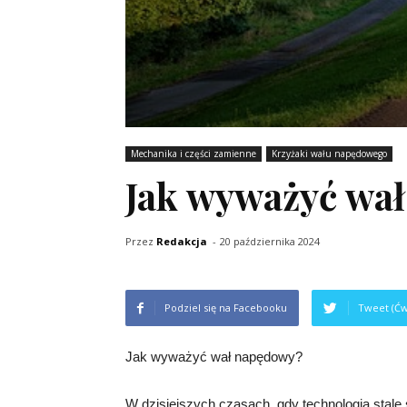
Mechanika i części zamienne
Krzyżaki wału napędowego
Jak wyważyć wa
Przez
Redakcja
-
20 października 2024
Podziel się na Facebooku
Tweet (Ćw
Jak wyważyć wał napędowy?
W dzisiejszych czasach, gdy technologia stale