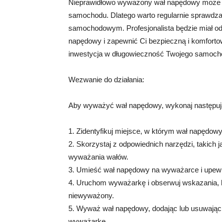
Nieprawidłowo wyważony wał napędowy może pr
samochodu. Dlatego warto regularnie sprawdz
samochodowym. Profesjonalista będzie miał od
napędowy i zapewnić Ci bezpieczną i komfortow
inwestycja w długowieczność Twojego samoch
Wezwanie do działania:
Aby wyważyć wał napędowy, wykonaj następują
1. Zidentyfikuj miejsce, w którym wał napęd
2. Skorzystaj z odpowiednich narzędzi, takich 
wyważania wałów.
3. Umieść wał napędowy na wyważarce i upewnij
4. Uruchom wyważarkę i obserwuj wskazania, 
niewyważony.
5. Wyważ wał napędowy, dodając lub usuwając
wyważarkę.