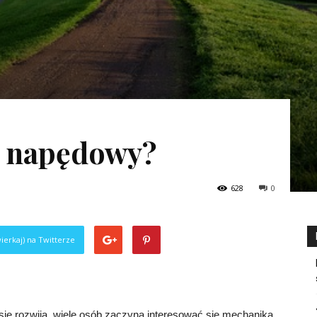
ł napędowy?
628
0
ierkaj) na Twitterze
 się rozwija, wiele osób zaczyna interesować się mechaniką