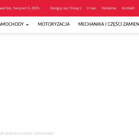
wartek, Sierpień 6, 2026
Zaloguj się / Dołącz
O nas
Reklama
Kontakt
AMOCHODY
MOTORYZACJA
MECHANIKA I CZĘŚCI ZAMIE
Jak dobrać rozmiar ramoneski?