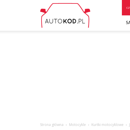
Autokod.pl
cz
S
Strona główna
Motocykle
Kurtki motocyklowe