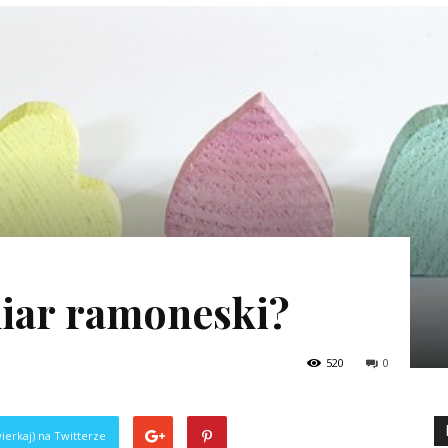
iar ramoneski?
520
0
ierkaj) na Twitterze