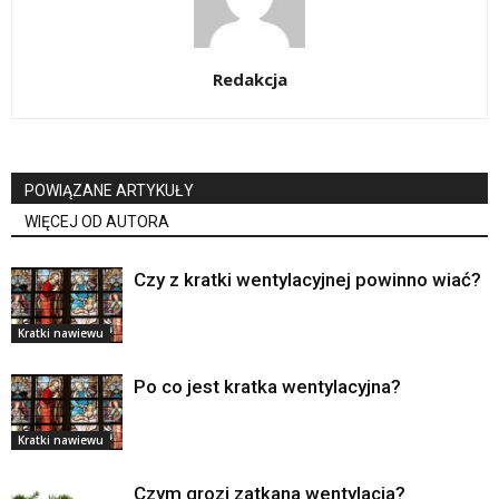
Redakcja
POWIĄZANE ARTYKUŁY
WIĘCEJ OD AUTORA
Czy z kratki wentylacyjnej powinno wiać?
Kratki nawiewu
Po co jest kratka wentylacyjna?
Kratki nawiewu
Czym grozi zatkana wentylacja?