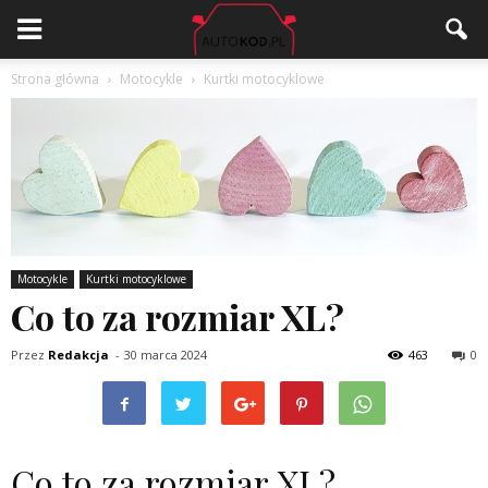
Strona główna
Motocykle
Kurtki motocyklowe
Motocykle
Kurtki motocyklowe
Co to za rozmiar XL?
Przez
Redakcja
-
30 marca 2024
463
0
Co to za rozmiar XL?