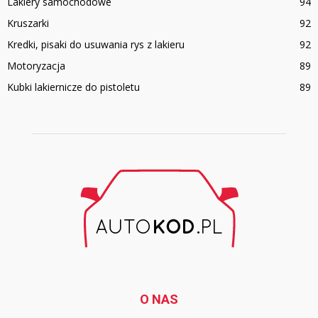
Lakiery samochodowe
94
Kruszarki
92
Kredki, pisaki do usuwania rys z lakieru
92
Motoryzacja
89
Kubki lakiernicze do pistoletu
89
O NAS