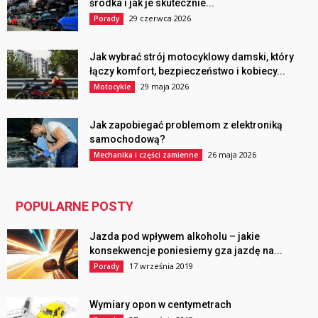
środka i jak je skutecznie...
29 czerwca 2026
Porady
Jak wybrać strój motocyklowy damski, który
łączy komfort, bezpieczeństwo i kobiecy...
29 maja 2026
Motocykle
Jak zapobiegać problemom z elektroniką
samochodową?
26 maja 2026
Mechanika i części zamienne
POPULARNE POSTY
Jazda pod wpływem alkoholu – jakie
konsekwencje poniesiemy gza jazdę na...
17 września 2019
Porady
Wymiary opon w centymetrach