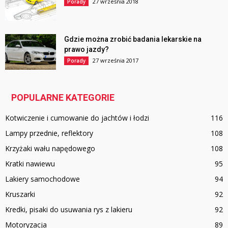
27 września 2018
Porady
Gdzie można zrobić badania lekarskie na
prawo jazdy?
27 września 2017
Porady
POPULARNE KATEGORIE
Kotwiczenie i cumowanie do jachtów i łodzi
116
Lampy przednie, reflektory
108
Krzyżaki wału napędowego
108
Kratki nawiewu
95
Lakiery samochodowe
94
Kruszarki
92
Kredki, pisaki do usuwania rys z lakieru
92
Motoryzacja
89