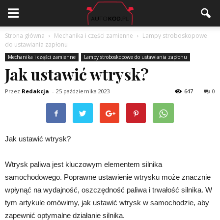
Strona główna
Mechanika i części zamienne
Lampy stroboskopowe
do ustawiania zapłonu
Mechanika i części zamienne
Lampy stroboskopowe do ustawiania zapłonu
Jak ustawić wtrysk?
Przez
Redakcja
-
25 października 2023
647
0
Jak ustawić wtrysk?
Wtrysk paliwa jest kluczowym elementem silnika
samochodowego. Poprawne ustawienie wtrysku może znacznie
wpłynąć na wydajność, oszczędność paliwa i trwałość silnika. W
tym artykule omówimy, jak ustawić wtrysk w samochodzie, aby
zapewnić optymalne działanie silnika.