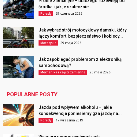
Profile zamknięte – dlaczego rdzewieją od
środka i jak je skutecznie...
29 czerwca 2026
Porady
Jak wybrać strój motocyklowy damski, który
łączy komfort, bezpieczeństwo i kobiecy...
29 maja 2026
Motocykle
Jak zapobiegać problemom z elektroniką
samochodową?
26 maja 2026
Mechanika i części zamienne
POPULARNE POSTY
Jazda pod wpływem alkoholu – jakie
konsekwencje poniesiemy gza jazdę na...
17 września 2019
Porady
Wymiary opon w centymetrach