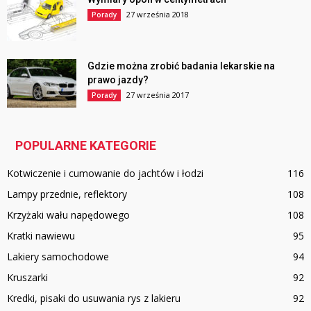
27 września 2018
Porady
Gdzie można zrobić badania lekarskie na
prawo jazdy?
27 września 2017
Porady
POPULARNE KATEGORIE
Kotwiczenie i cumowanie do jachtów i łodzi
116
Lampy przednie, reflektory
108
Krzyżaki wału napędowego
108
Kratki nawiewu
95
Lakiery samochodowe
94
Kruszarki
92
Kredki, pisaki do usuwania rys z lakieru
92