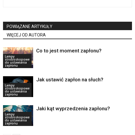
POWIĄZANE ARTYKUŁY
WIĘCEJ OD AUTORA
Co to jest moment zapłonu?
Lampy
stroboskopowe
do ustawiania
zapłonu
Jak ustawić zapłon na słuch?
Lampy
stroboskopowe
do ustawiania
zapłonu
Jaki kąt wyprzedzenia zapłonu?
Lampy
stroboskopowe
do ustawiania
zapłonu