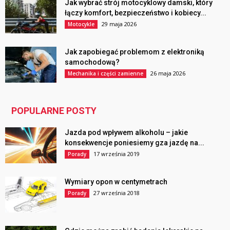
Jak wybrać strój motocyklowy damski, który
łączy komfort, bezpieczeństwo i kobiecy...
29 maja 2026
Motocykle
Jak zapobiegać problemom z elektroniką
samochodową?
26 maja 2026
Mechanika i części zamienne
POPULARNE POSTY
Jazda pod wpływem alkoholu – jakie
konsekwencje poniesiemy gza jazdę na...
17 września 2019
Porady
Wymiary opon w centymetrach
27 września 2018
Porady