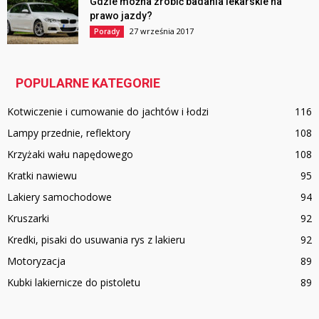
Gdzie można zrobić badania lekarskie na
prawo jazdy?
27 września 2017
Porady
POPULARNE KATEGORIE
Kotwiczenie i cumowanie do jachtów i łodzi
116
Lampy przednie, reflektory
108
Krzyżaki wału napędowego
108
Kratki nawiewu
95
Lakiery samochodowe
94
Kruszarki
92
Kredki, pisaki do usuwania rys z lakieru
92
Motoryzacja
89
Kubki lakiernicze do pistoletu
89