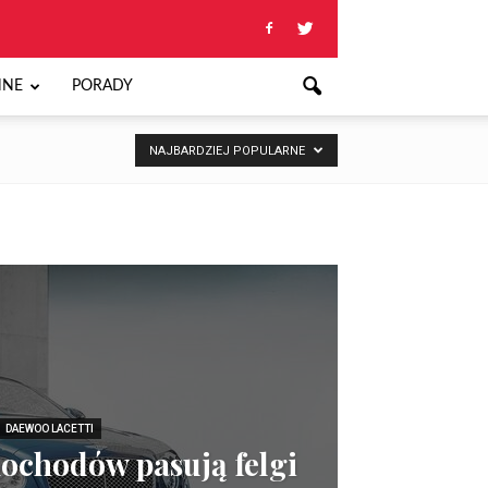
NNE
PORADY
NAJBARDZIEJ POPULARNE
DAEWOO LACETTI
ochodów pasują felgi