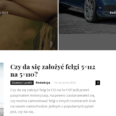
?
o 2024
Red
Czy da się założyć felgi 5×112
na 5×110?
Redakcja
-
16 sierpnia 2024
Daewoo Lacetti
0
Czy da się założyć felgi 5x112 na 5x110? Jeśli jesteś
pasjonatem motoryzacji, na pewno zastanawiałeś się,
czy można zamontować felgi o innych rozmiarach śrub
na swoim samochodzie. Jednym z popularnych pytań
jest, czy da się...