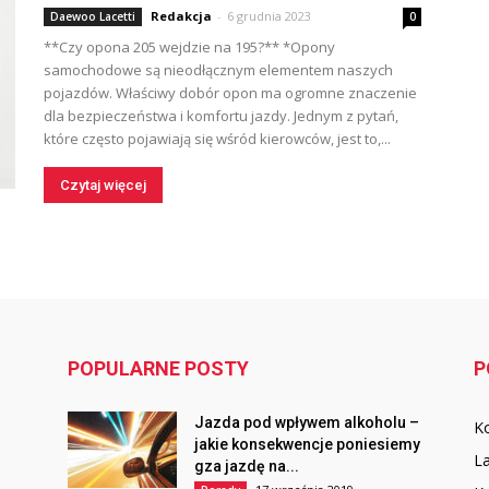
Redakcja
-
6 grudnia 2023
Daewoo Lacetti
0
**Czy opona 205 wejdzie na 195?** *Opony
samochodowe są nieodłącznym elementem naszych
pojazdów. Właściwy dobór opon ma ogromne znaczenie
dla bezpieczeństwa i komfortu jazdy. Jednym z pytań,
które często pojawiają się wśród kierowców, jest to,...
Czytaj więcej
POPULARNE POSTY
P
Jazda pod wpływem alkoholu –
Ko
jakie konsekwencje poniesiemy
La
gza jazdę na...