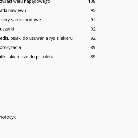
rzyżaki wału napędowego
108
atki nawiewu
95
akiery samochodowe
94
uszarki
92
edki, pisaki do usuwania rys z lakieru
92
otoryzacja
89
bki lakiernicze do pistoletu
89
otocykli.