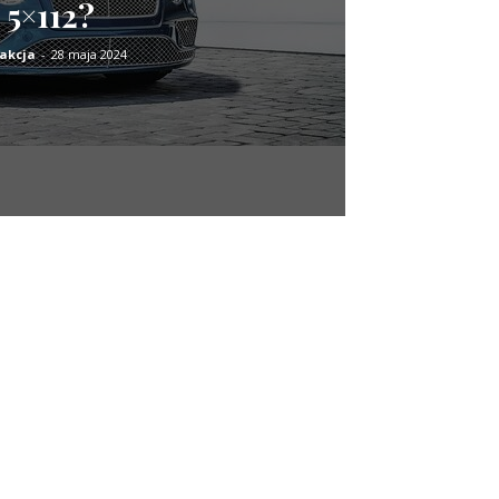
5×112?
akcja
-
28 maja 2024