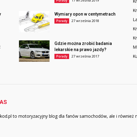
17 września 2019
Porady
K
Kr
y
Wymiary opon w centymetrach
L
27 września 2018
Porady
Kr
Kr
Gdzie można zrobić badania
M
z
lekarskie na prawo jazdy?
Ku
27 września 2017
Porady
NAS
kod.pl to motoryzacyjny blog dla fanów samochodów, ale i również m