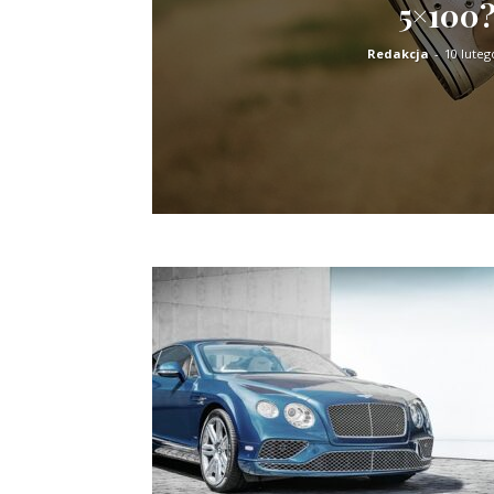
5×100
Redakcja
-
10 luteg