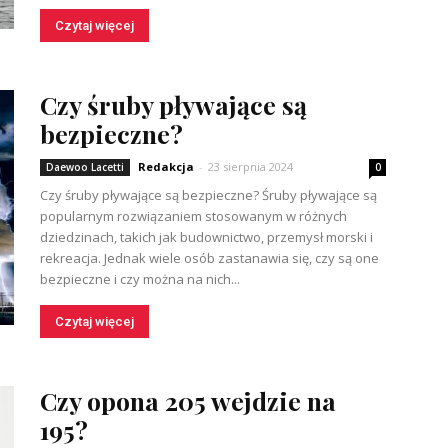
Czytaj więcej
Czy śruby pływające są
bezpieczne?
Redakcja
-
23 sierpnia 2024
Daewoo Lacetti
0
Czy śruby pływające są bezpieczne? Śruby pływające są
popularnym rozwiązaniem stosowanym w różnych
dziedzinach, takich jak budownictwo, przemysł morski i
rekreacja. Jednak wiele osób zastanawia się, czy są one
bezpieczne i czy można na nich...
Czytaj więcej
Czy opona 205 wejdzie na
195?